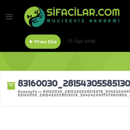
Üye Girişi
Firma Ekle
83160030_2815430558513
Anasayfa
››
83160030_2815430558513078_304242699
83160030_2815430558513078_3042426997079801856_